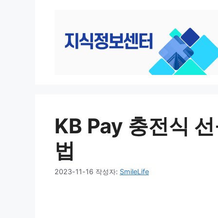
컨
텐
츠
로
건
너
뛰
기
KB Pay 충전식
법
2023-11-16
작성자:
SmileLife