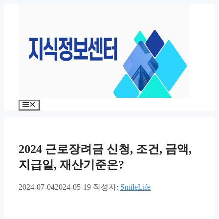
컨
텐
츠
로
건
너
뛰
기
메
뉴
2024 근로장려금 신청, 조건, 금액,
지급일, 재산기준은?
2024-07-04
2024-05-19
작성자:
SmileLife