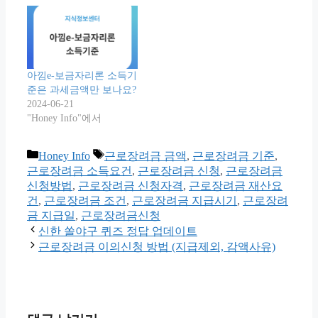
아낌e-보금자리론 소득기
준은 과세금액만 보나요?
2024-06-21
"Honey Info"에서
카
태
Honey Info
근로장려금 금액
,
근로장려금 기준
,
테
그
근로장려금 소득요건
,
근로장려금 신청
,
근로장려금
고
신청방법
,
근로장려금 신청자격
,
근로장려금 재산요
리
건
,
근로장려금 조건
,
근로장려금 지급시기
,
근로장려
금 지급일
,
근로장려금신청
신한 쏠야구 퀴즈 정답 업데이트
근로장려금 이의신청 방법 (지급제외, 감액사유)