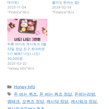
데이트)
풀어도 돈버는 앱)
2023-11-04
2024-02-14
"Finance"에서
"Finance"에서
틱톡 라이트 캐시워크 2월
22일 정답 친구 초대하면
1+1 혜택? 너도! 나도!
30,000원
2025-02-22
"Honey Info"에서
카
Honey Info
테
태
돈 버는 퀴즈
,
돈 버는 퀴즈 정답
,
돈버는라방
,
고
그
앱테크
,
오퀴즈 정답
,
캐시닥 정답
,
캐시워크 정답
,
리
캐시워크돈버는퀴즈