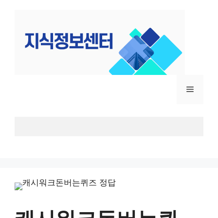
컨
텐
츠
로
건
너
뛰
메
기
뉴