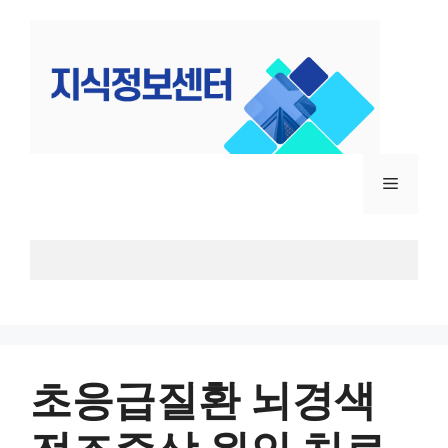
컨
텐
츠
로
건
너
뛰
메
기
뉴
초응급질환 뇌경색