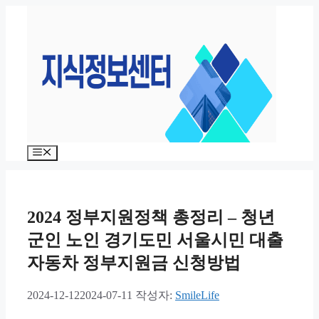
컨
텐
츠
로
건
너
뛰
기
메
뉴
2024 정부지원정책 총정리 – 청년
군인 노인 경기도민 서울시민 대출
자동차 정부지원금 신청방법
2024-12-12
2024-07-11
작성자:
SmileLife