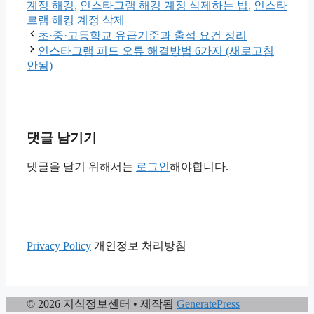
고
계정 해킹
,
인스타그램 해킹 계정 삭제하는 법
,
인스타
리
르램 해킹 계정 삭제
초·중·고등학교 유급기준과 출석 요건 정리
인스타그램 피드 오류 해결방법 6가지 (새로고침
안됨)
댓글 남기기
댓글을 달기 위해서는
로그인
해야합니다.
Privacy Policy
개인정보 처리방침
© 2026 지식정보센터
• 제작됨
GeneratePress