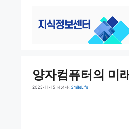
컨
텐
츠
로
건
너
뛰
기
양자컴퓨터의 미래
2023-11-15
작성자:
SmileLife