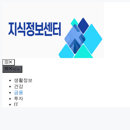
컨
텐
츠
로
건
너
뛰
기
메
뉴
메뉴
생활정보
건강
금융
투자
IT