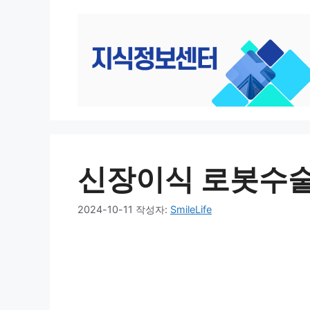
컨
텐
츠
로
건
너
뛰
기
신장이식 로봇수술
2024-10-11
작성자:
SmileLife