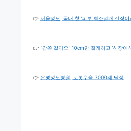
👉
서울성모, 국내 첫 ‘피부 최소절개 신장이식
👉
“감쪽 같아요” 10cm만 절개하고 ‘신장이
👉
은평성모병원, 로봇수술 3000례 달성