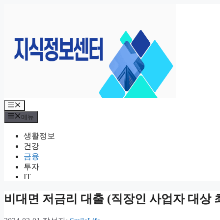
컨
텐
츠
로
건
너
뛰
기
메
뉴
메뉴
생활정보
건강
금융
투자
IT
비대면 저금리 대출 (직장인 사업자 대상 최대