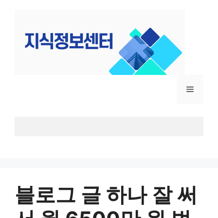
컨
텐
츠
로
건
너
뛰
메
기
뉴
블로그 글 하나 잘 써