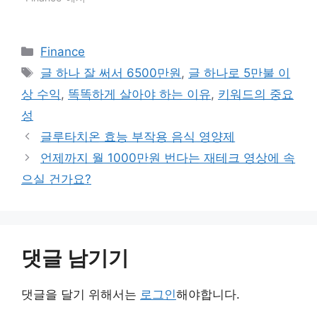
카
Finance
테
태
글 하나 잘 써서 6500만원
,
글 하나로 5만불 이
고
그
상 수익
,
똑똑하게 살아야 하는 이유
,
키워드의 중요
리
성
글루타치온 효능 부작용 음식 영양제
언제까지 월 1000만원 번다는 재테크 영상에 속
으실 건가요?
댓글 남기기
댓글을 달기 위해서는
로그인
해야합니다.