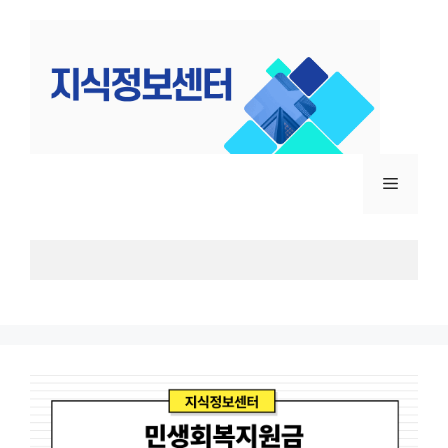
컨
텐
츠
로
건
너
뛰
메
기
뉴