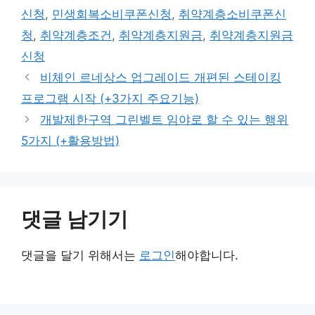
고
그
신청
,
민생회복소비쿠폰신청
,
취약계층소비쿠폰신
리
청
,
취약계층조건
,
취약계층지원금
,
취약계층지원금
신청
비체인 르네상스 업그레이드 개편된 스테이킹
프로그램 시작 (+3가지 주요기능)
개발제한구역 그린벨트 임야로 할 수 있는 행위
5가지 (+활용방법)
댓글 남기기
댓글을 달기 위해서는
로그인
해야합니다.