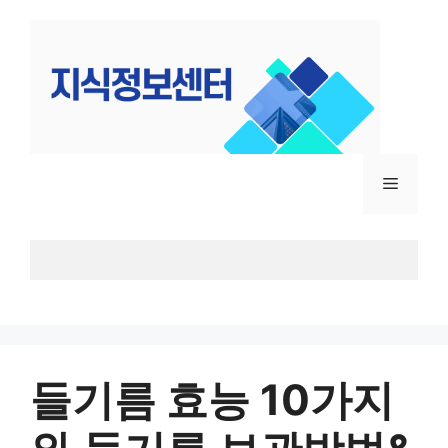
컨
텐
츠
로
건
너
뛰
메
기
뉴
들기름 효능 10가지