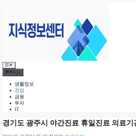
컨
텐
츠
로
건
너
뛰
기
메
뉴
메뉴
생활정보
건강
금융
투자
IT
경기도 광주시 야간진료 휴일진료 의료기관