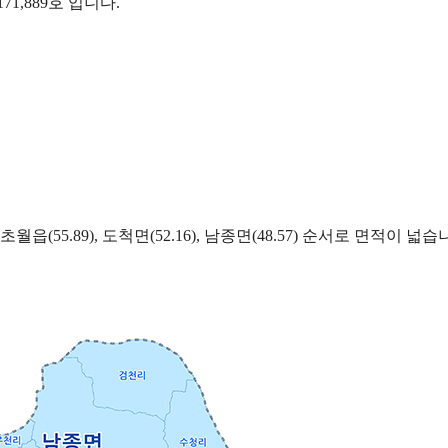
71,889호 입니다.
월읍(55.89), 도척면(52.16), 남종면(48.57) 순서로 면적이 넓