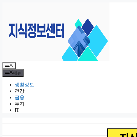
컨
텐
츠
로
건
너
뛰
기
메
뉴
메뉴
생활정보
건강
금융
투자
IT