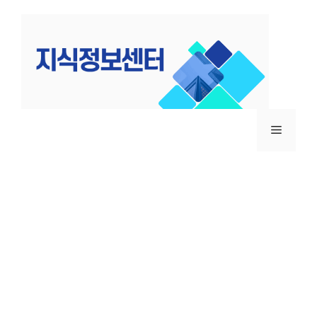
컨
텐
츠
로
건
너
뛰
메
기
뉴