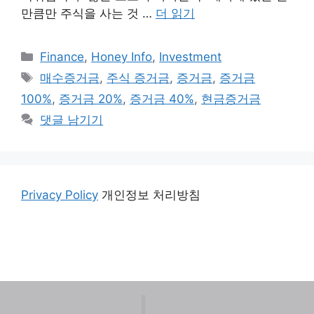
만큼만 주식을 사는 것 …
더 읽기
카
Finance
,
Honey Info
,
Investment
테
태
매수증거금
,
주식 증거금
,
증거금
,
증거금
고
그
100%
,
증거금 20%
,
증거금 40%
,
현금증거금
리
댓글 남기기
Privacy Policy
개인정보 처리방침