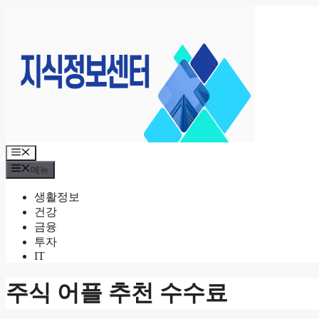
컨
텐
츠
로
건
너
뛰
기
메
뉴
메뉴
생활정보
건강
금융
투자
IT
주식 어플 추천 수수료