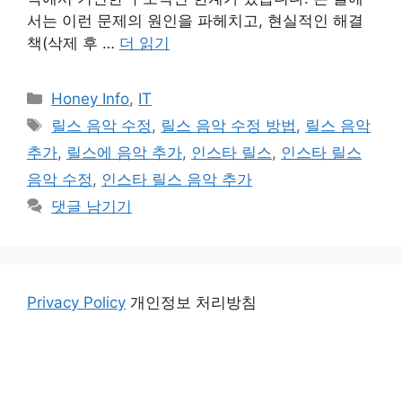
서는 이런 문제의 원인을 파헤치고, 현실적인 해결
책(삭제 후 …
더 읽기
카
Honey Info
,
IT
테
태
릴스 음악 수정
,
릴스 음악 수정 방법
,
릴스 음악
고
그
추가
,
릴스에 음악 추가
,
인스타 릴스
,
인스타 릴스
리
음악 수정
,
인스타 릴스 음악 추가
댓글 남기기
Privacy Policy
개인정보 처리방침