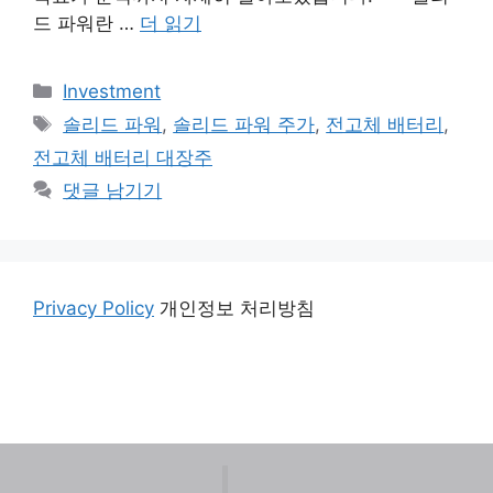
드 파워란 …
더 읽기
카
Investment
테
태
솔리드 파워
,
솔리드 파워 주가
,
전고체 배터리
,
고
그
전고체 배터리 대장주
리
댓글 남기기
Privacy Policy
개인정보 처리방침