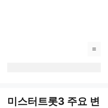
메
뉴
미스터트롯3 주요 변