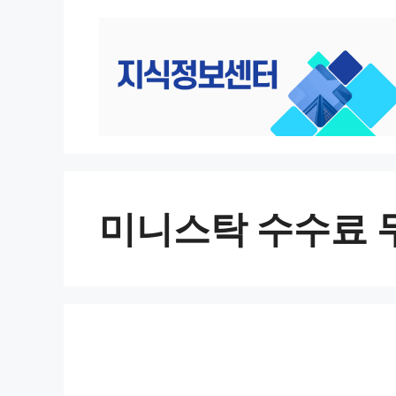
컨
텐
츠
로
건
너
뛰
기
미니스탁 수수료 