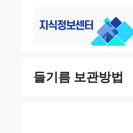
컨
텐
츠
로
건
너
뛰
기
들기름 보관방법