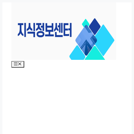
컨
텐
츠
로
건
너
뛰
기
메
뉴