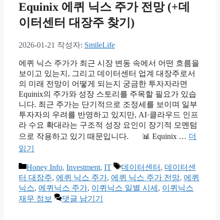
Equinix 에퀴 닉스 주가 전망 (+데
이터센터 대장주 찾기)
2026-01-21
작성자:
SmileLife
에퀴 닉스 주가가 최근 시장 변동 속에서 어떤 흐름을
보이고 있는지, 그리고 데이터센터 업계 대장주로서
의 미래 전망이 어떻게 되는지 궁금한 투자자라면
Equinix의 주가와 성장 스토리를 주목할 필요가 있습
니다. 최근 주가는 단기적으로 조정세를 보이며 일부
투자자의 우려를 반영하고 있지만, AI·클라우드 인프
라 수요 확대라는 구조적 성장 요인이 장기적 모멘텀
으로 작용하고 있기 때문입니다. 📊 Equinix …
더
읽기
카
태
Honey Info
,
Investment
,
IT
데이터센터
,
데이터센
테
그
터 대장주
,
에퀴 닉스 주가
,
에퀴 닉스 주가 전망
,
에퀴
고
닉스
,
에퀴닉스 주가
,
이퀴닉스 일별 시세
,
이퀴닉스
리
재무 정보
댓글 남기기