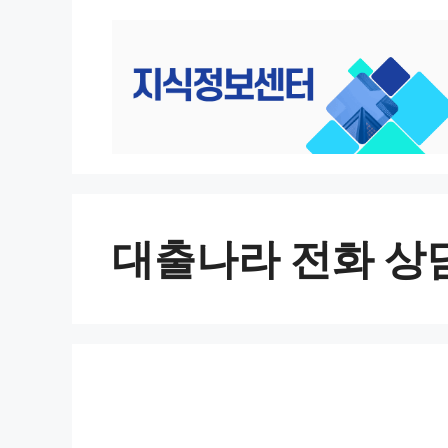
컨
텐
츠
로
건
너
뛰
기
대출나라 전화 상