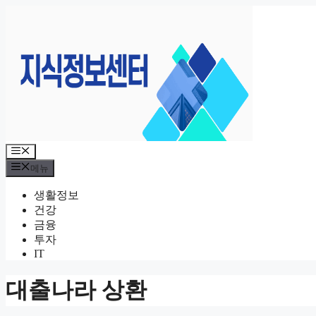
컨
텐
츠
로
건
너
뛰
기
메
뉴
메뉴
생활정보
건강
금융
투자
IT
대출나라 상환