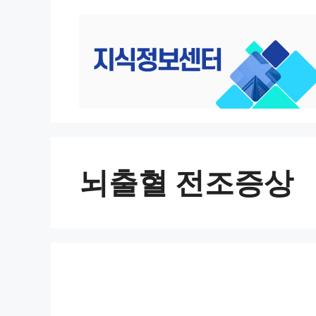
컨
텐
츠
로
건
너
뛰
기
뇌출혈 전조증상