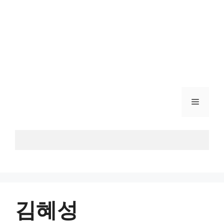
메
뉴
김혜성