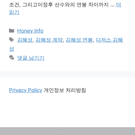
조건, 그리고이정후 선수와의 연봉 차이까지 …
더
읽기
카
Honey Info
테
태
김혜성
,
김혜성 계약
,
김혜성 연봉
,
다저스 김혜
고
그
성
리
댓글 남기기
Privacy Policy
개인정보 처리방침