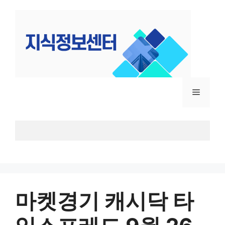
컨
텐
츠
로
건
너
뛰
메
기
뉴
마켓경기 캐시닥 타