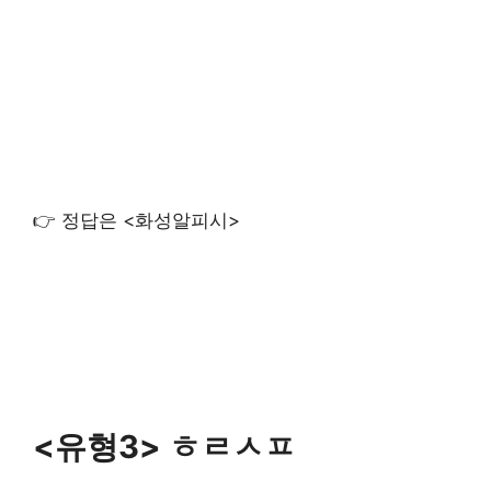
👉 정답은 <화성알피시>
<유형3> ㅎㄹㅅㅍ