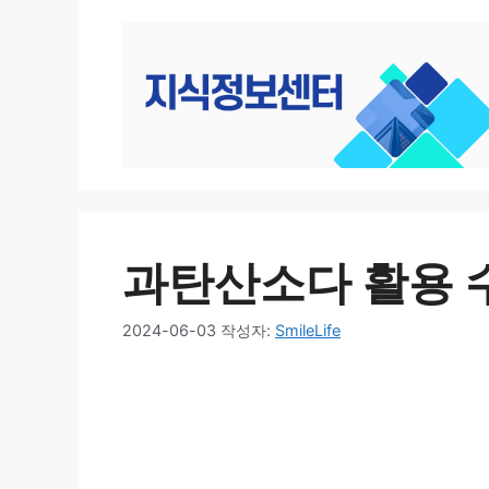
컨
텐
츠
로
건
너
뛰
기
과탄산소다 활용 
2024-06-03
작성자:
SmileLife