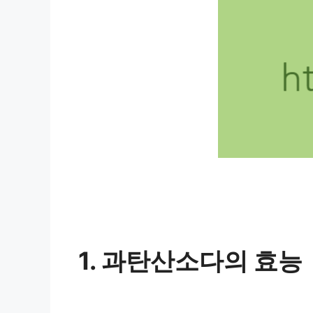
1. 과탄산소다의 효능